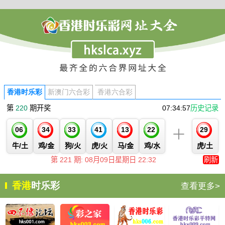
香港
时乐彩
查看更多>